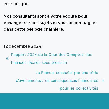
économique.
Nos consultants sont à votre écoute pour
échanger sur ces sujets et vous accompagner
dans cette période charnière
.
12 décembre 2024
Navigation
Article
Rapport 2024 de la Cour des Comptes : les
de
précédent
finances locales sous pression
l’article
:
Article
La France “secouée” par une série
suivant
d’événements : les conséquences financières
:
pour les collectivités