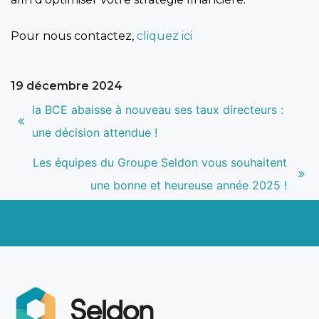
Pour nous contactez,
cliquez ici
19 décembre 2024
Navigation
Article
la BCE abaisse à nouveau ses taux directeurs :
de
précédent
une décision attendue !
l’article
:
Article
Les équipes du Groupe Seldon vous souhaitent
suivant
une bonne et heureuse année 2025 !
: