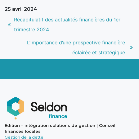
25 avril 2024
Navigation
Article
Récapitulatif des actualités financières du 1er
de
précédent
trimestre 2024
l’article
:
Article
L’importance d’une prospective financière
suivant
éclairée et stratégique
:
Edition – intégration solutions de gestion | Conseil
finances locales
Gestion de la dette