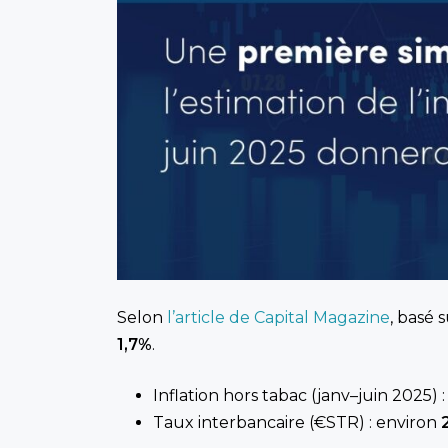
Selon
l’article de Capital Magazine
, basé 
1,7%
.
Inflation hors tabac (janv–juin 2025)
Taux interbancaire (€STR) : environ