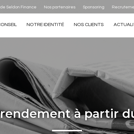
 de Seldon Finance
Nos partenaires
Sponsoring
Recruteme
nd
CONSEIL
NOTRE IDENTITÉ
NOS CLIENTS
ACTUALI
 rendement à partir du