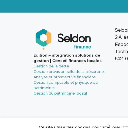
Seldo
2 All
Espa
Techn
Edition – intégration solutions de
64210
gestion | Conseil finances locales
Gestion de la dette
Gestion prévisionnelle de la trésorerie
Analyse et prospective financière
Gestion comptable et physique du
patrimoine
Gestion du patrimoine locatif
Conception – réalisation : Nova
Ce site utilise des cookies pour améliorer vo