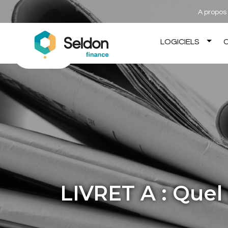
A propos
expa
LOGICIELS
child
menu
LIVRET A : Quel