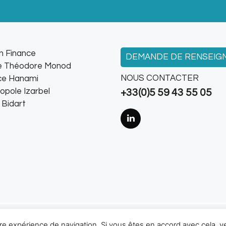
n Finance
DEMANDE DE RENSEIG
ée Théodore Monod
NOUS CONTACTER
ce Hanami
opole Izarbel
+33(0)5 59 43 55 05
 Bidart
ldi
|
Contact
|
Politique de cookies
|
Mentions légales
|
Plan 
tre expérience de navigation. Si vous êtes en accord avec cela, ve