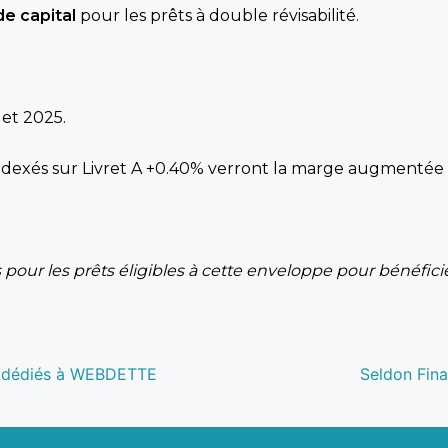
e capital
pour les prêts à double révisabilité.
let 2025.
 indexés sur Livret A +0.40% verront la marge augmentée 
pour les prêts éligibles à cette enveloppe pour bénéficie
Article
uin dédiés à WEBDETTE
Seldon Fin
suivant
: