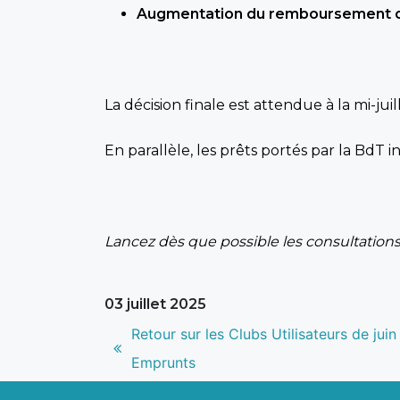
Augmentation du remboursement d
La décision finale est attendue à la mi-juil
En parallèle, les prêts portés par la BdT
Lancez dès que possible les consultations 
03 juillet 2025
Navigation
Article
Retour sur les Clubs Utilisateurs de j
de
précédent
Emprunts
l’article
: