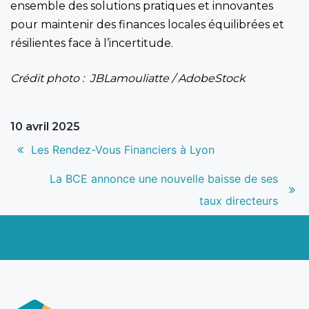
ensemble des solutions pratiques et innovantes
pour maintenir des finances locales équilibrées et
résilientes face à l’incertitude.
Crédit photo : JBLamouliatte / AdobeStock
10 avril 2025
Navigation
Article
Les Rendez-Vous Financiers à Lyon
de
précédent
Article
La BCE annonce une nouvelle baisse de ses
l’article
:
suivant
taux directeurs
: