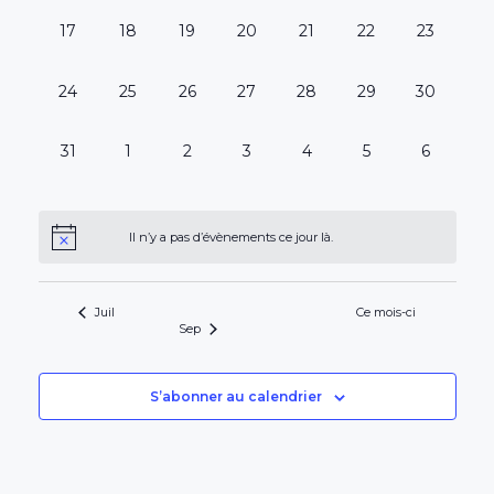
0
0
0
0
0
0
0
17
18
19
20
21
22
23
évènement,
évènement,
évènement,
évènement,
évènement,
évènement,
évènemen
0
0
0
0
0
0
0
24
25
26
27
28
29
30
évènement,
évènement,
évènement,
évènement,
évènement,
évènement,
évènemen
0
0
0
0
0
0
0
31
1
2
3
4
5
6
évènement,
évènement,
évènement,
évènement,
évènement,
évènement,
évèneme
Il n’y a pas d’évènements ce jour là.
Juil
Ce mois-ci
Sep
S’abonner au calendrier