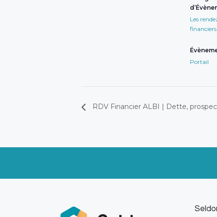
d’Évène
Les rende
financiers
Évèneme
Portail
RDV Financier ALBI | Dette, prospecti
Seldo