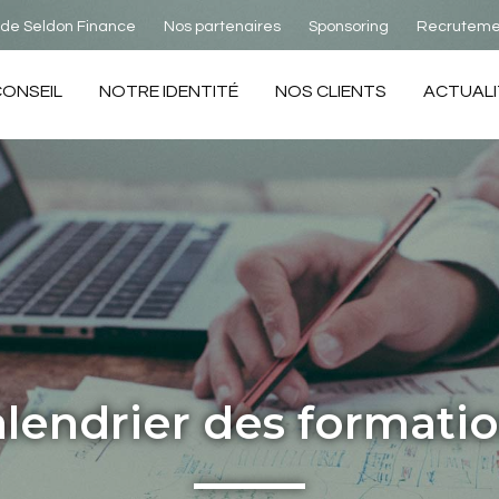
 de Seldon Finance
Nos partenaires
Sponsoring
Recruteme
nd
CONSEIL
NOTRE IDENTITÉ
NOS CLIENTS
ACTUALI
lendrier des formati