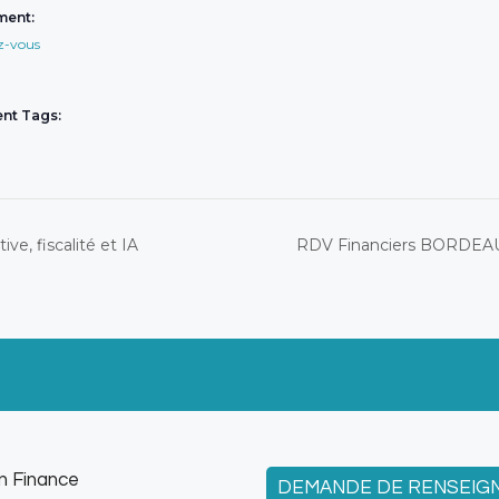
ment:
z-vous
nt Tags:
ve, fiscalité et IA
RDV Financiers BORDEAUX |
n Finance
DEMANDE DE RENSEIG